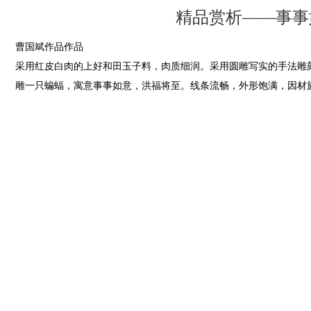
精品赏析——事事
曹国斌作品作品
采用红皮白肉的上好和田玉子料，肉质细润。采用圆雕写实的手法雕
雕一只蝙蝠，寓意事事如意，洪福将至。线条流畅，外形饱满，因材